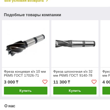
Все условия возврата
Подобные товары компании
Фреза концевая к/х 10 мм
Фреза шпоночная к/х 32
Фрез
Р6М5 ГОСТ 17026-71
мм Р6М5 ГОСТ 9140-78
мм 
3 000
11 300
4 0
₸
₸
Купить
Купить
О нас